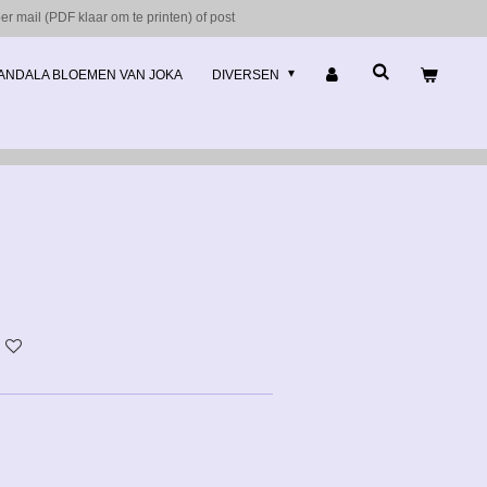
r mail (PDF klaar om te printen) of post
ANDALA BLOEMEN VAN JOKA
DIVERSEN