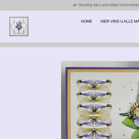
Gezellig dat u een kijkje komt neme
Ga
direct
naar
HOME
HIER VIND U ALLE 
de
hoofdinhoud