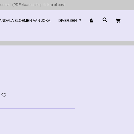
r mail (PDF klaar om te printen) of post
ANDALA BLOEMEN VAN JOKA
DIVERSEN