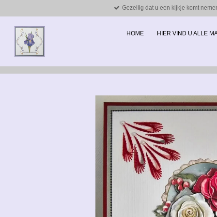
Gezellig dat u een kijkje komt neme
Ga
direct
naar
HOME
HIER VIND U ALLE 
de
hoofdinhoud