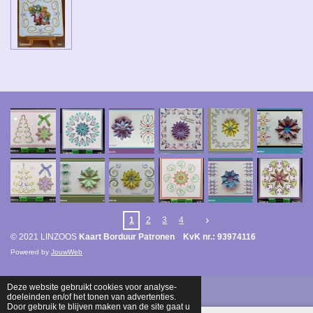
1
2
3
4
© 2021 LINZOOS
Kaart Borduur Patronen KvK nr.: 93974116
Powered by
JouwWeb
Deze website gebruikt cookies voor analyse-
doeleinden en/of het tonen van advertenties.
Door gebruik te blijven maken van de site gaat u