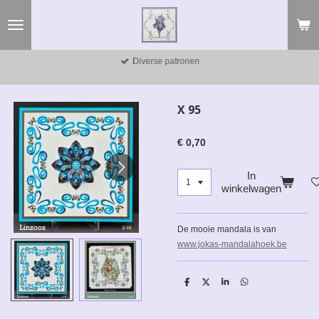
Ga
direct
naar
de
Diverse patronen
hoofdinhoud
X 95
€ 0,70
In
winkelwagen
De mooie mandala is van
www.jokas-mandalahoek.be
D
D
S
D
e
e
h
e
l
e
a
l
e
l
r
e