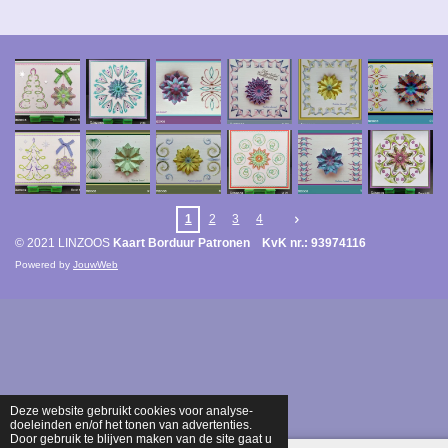
1
2
3
4
© 2021 LINZOOS
Kaart Borduur Patronen KvK nr.: 93974116
Powered by
JouwWeb
Deze website gebruikt cookies voor analyse-
doeleinden en/of het tonen van advertenties.
Door gebruik te blijven maken van de site gaat u