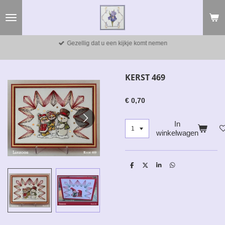
Ga
direct
naar
de
Gezellig dat u een kijkje komt nemen
hoofdinhoud
KERST 469
€ 0,70
In
winkelwagen
D
D
S
D
e
e
h
e
l
e
a
l
e
l
r
e
n
e
n