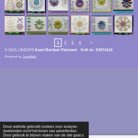
1
2
3
4
© 2021 LINZOOS
Kaart Borduur Patronen KvK nr.: 93974116
Powered by
JouwWeb
Deze website gebruikt cookies voor analyse-
doeleinden en/of het tonen van advertenties.
Door gebruik te blijven maken van de site gaat u