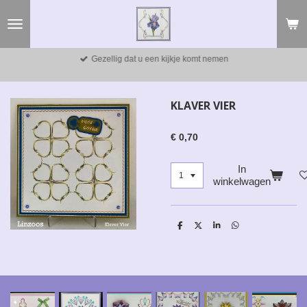
Ga
direct
naar
de
Gezellig dat u een kijkje komt nemen
hoofdinhoud
KLAVER VIER
€ 0,70
In
winkelwagen
D
D
S
D
e
e
h
e
l
e
a
l
e
l
r
e
n
e
n