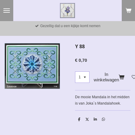
Ga
direct
naar
de
Gezellig dat u een kijkje komt nemen
hoofdinhoud
Y 88
€ 0,70
In
winkelwagen
De mooie Mandala in het midden
is van Joka´s Mandalahoek.
D
D
S
D
e
e
h
e
l
e
a
l
e
l
r
e