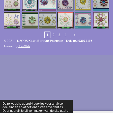
1
2
3
4
© 2021 LINZOOS
Kaart Borduur Patronen KvK nr.: 93974116
Powered by
JouwWeb
Deze website gebruikt cookies voor analyse-
doeleinden en/of het tonen van advertenties.
Door gebruik te blijven maken van de site gaat u