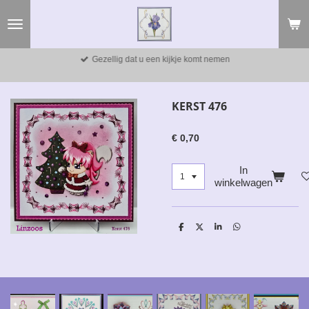
Ga
direct
naar
de
Gezellig dat u een kijkje komt nemen
hoofdinhoud
KERST 476
€ 0,70
In
winkelwagen
D
D
S
D
e
e
h
e
l
e
a
l
e
l
r
e
n
e
n