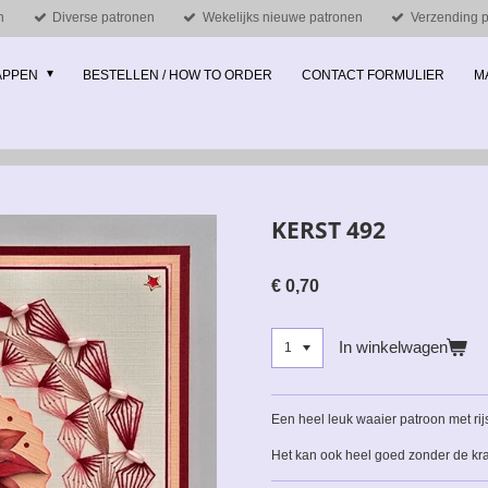
n
Diverse patronen
Wekelijks nieuwe patronen
Verzending pe
MAPPEN
BESTELLEN / HOW TO ORDER
CONTACT FORMULIER
M
KERST 492
€ 0,70
In winkelwagen
Een heel leuk waaier patroon met rij
Het kan ook heel goed zonder de kra