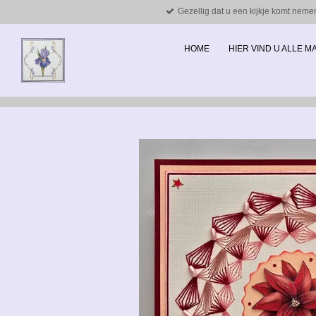
Gezellig dat u een kijkje komt neme
Ga
direct
naar
HOME
HIER VIND U ALLE 
de
hoofdinhoud