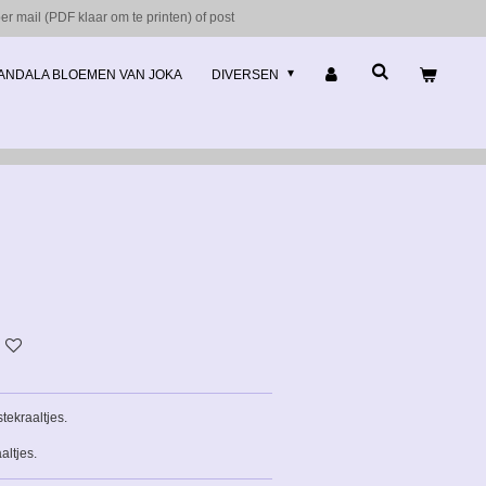
r mail (PDF klaar om te printen) of post
ANDALA BLOEMEN VAN JOKA
DIVERSEN
stekraaltjes.
altjes.