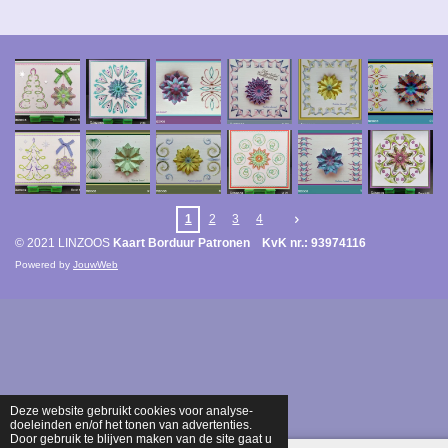
1
2
3
4
© 2021 LINZOOS
Kaart Borduur Patronen KvK nr.: 93974116
Powered by
JouwWeb
Deze website gebruikt cookies voor analyse-
doeleinden en/of het tonen van advertenties.
Door gebruik te blijven maken van de site gaat u