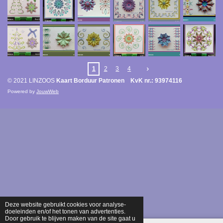
1
2
3
4
© 2021 LINZOOS
Kaart Borduur Patronen KvK nr.: 93974116
Powered by
JouwWeb
Deze website gebruikt cookies voor analyse-
doeleinden en/of het tonen van advertenties.
Door gebruik te blijven maken van de site gaat u