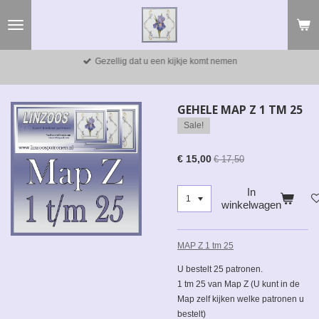
Ga
direct
naar
de
Gezellig dat u een kijkje komt nemen
hoofdinhoud
GEHELE MAP Z 1 TM 25
Sale!
€ 15,00
€ 17,50
In
winkelwagen
MAP Z 1 tm 25
U bestelt 25 patronen.
1 tm 25 van Map Z (U kunt in de
Map zelf kijken welke patronen u
bestelt)