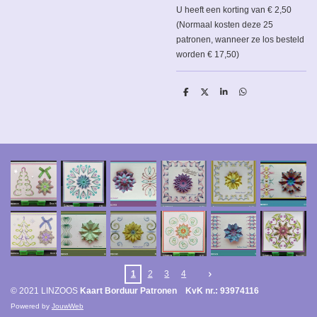
U heeft een korting van € 2,50
(Normaal kosten deze 25
patronen, wanneer ze los besteld
worden € 17,50)
D
D
S
D
e
e
h
e
l
e
a
l
e
l
r
e
n
e
n
1
2
3
4
© 2021 LINZOOS
Kaart Borduur Patronen KvK nr.: 93974116
Powered by
JouwWeb