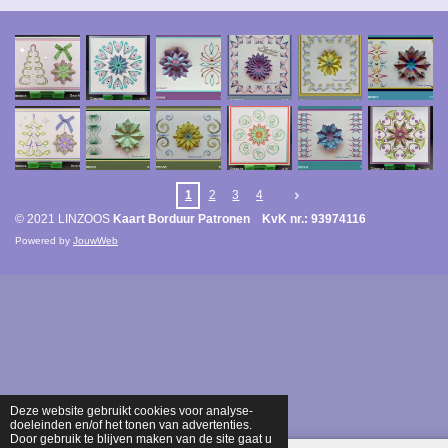
1
2
3
4
© 2021 LINZOOS
Kaart Borduur Patronen KvK nr.: 93974116
Powered by
JouwWeb
Deze website gebruikt cookies voor analyse-
doeleinden en/of het tonen van advertenties.
Door gebruik te blijven maken van de site gaat u