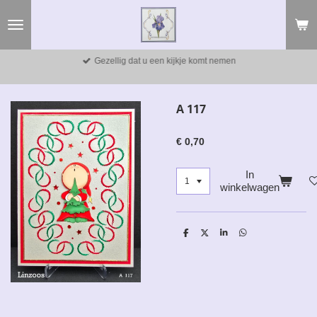
Ga
direct
naar
de
Gezellig dat u een kijkje komt nemen
hoofdinhoud
A 117
€ 0,70
In
winkelwagen
D
D
S
D
e
e
h
e
l
e
a
l
e
l
r
e
n
e
n