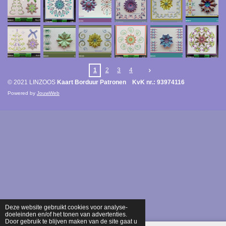
1
2
3
4
© 2021 LINZOOS
Kaart Borduur Patronen KvK nr.: 93974116
Powered by
JouwWeb
Deze website gebruikt cookies voor analyse-
doeleinden en/of het tonen van advertenties.
Door gebruik te blijven maken van de site gaat u