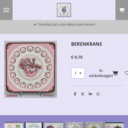
Ga
direct
naar
de
Gezellig dat u een kijkje komt nemen
hoofdinhoud
BERENKRANS
€ 0,70
In
winkelwagen
D
D
S
D
e
e
h
e
l
e
a
l
e
l
r
e
n
e
n