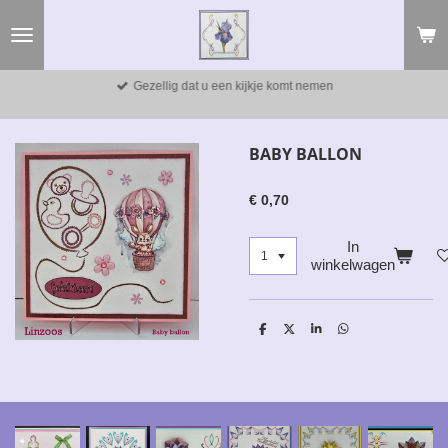
Ga
direct
naar
de
Gezellig dat u een kijkje komt nemen
hoofdinhoud
BABY BALLON
€ 0,70
In
winkelwagen
D
D
S
D
e
e
h
e
l
e
a
l
e
l
r
e
n
e
n