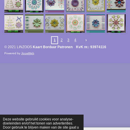
1
2
3
4
© 2021 LINZOOS
Kaart Borduur Patronen KvK nr.: 93974116
Powered by
JouwWeb
Deze website gebruikt cookies voor analyse-
doeleinden en/of het tonen van advertenties.
Door gebruik te blijven maken van de site gaat u