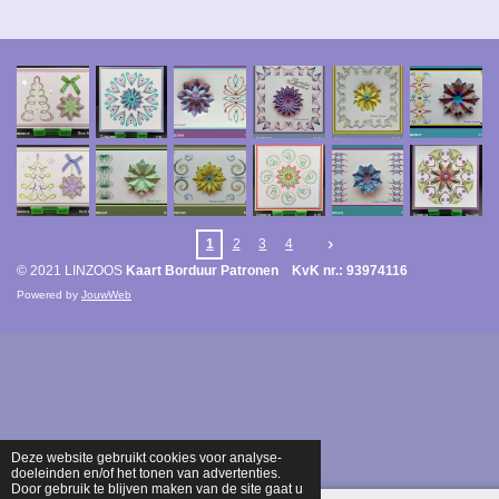
1
2
3
4
© 2021 LINZOOS
Kaart Borduur Patronen KvK nr.: 93974116
Powered by
JouwWeb
Deze website gebruikt cookies voor analyse-
doeleinden en/of het tonen van advertenties.
Door gebruik te blijven maken van de site gaat u