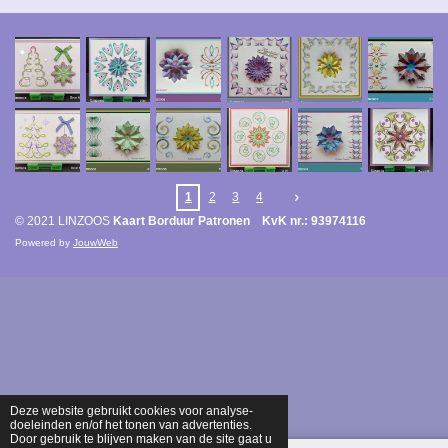
1
2
3
4
© 2021 LINZOOS
Kaart Borduur Patronen KvK nr.: 93974116
Powered by
JouwWeb
Deze website gebruikt cookies voor analyse-
doeleinden en/of het tonen van advertenties.
Door gebruik te blijven maken van de site gaat u