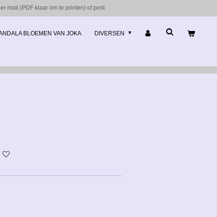
r mail (PDF klaar om te printen) of post
ANDALA BLOEMEN VAN JOKA
DIVERSEN