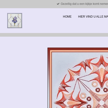
Gezellig dat u een kijkje komt neme
Ga
direct
naar
HOME
HIER VIND U ALLE 
de
hoofdinhoud