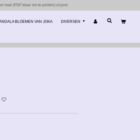
r mail (PDF klaar om te printen) of post
ANDALA BLOEMEN VAN JOKA
DIVERSEN