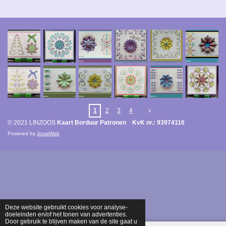
1
2
3
4
© 2021 LINZOOS
Kaart Borduur Patronen KvK nr.: 93974116
Powered by
JouwWeb
Deze website gebruikt cookies voor analyse-
doeleinden en/of het tonen van advertenties.
Door gebruik te blijven maken van de site gaat u