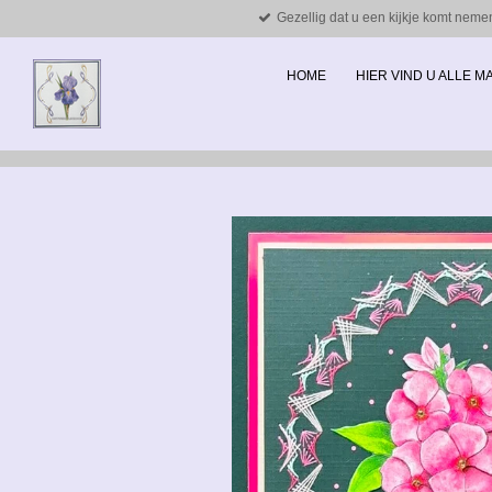
Gezellig dat u een kijkje komt neme
Ga
direct
naar
HOME
HIER VIND U ALLE 
de
hoofdinhoud