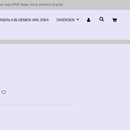
r mail (PDF klaar om te printen) of post
ANDALA BLOEMEN VAN JOKA
DIVERSEN