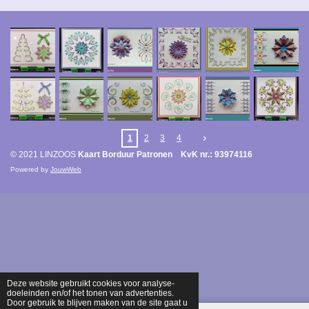
1
2
3
4
© 2021 LINZOOS
Kaart Borduur Patronen KvK nr.: 93974116
Powered by
JouwWeb
Deze website gebruikt cookies voor analyse-
doeleinden en/of het tonen van advertenties.
Door gebruik te blijven maken van de site gaat u