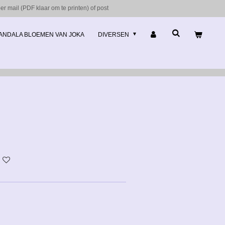
r mail (PDF klaar om te printen) of post
ANDALA BLOEMEN VAN JOKA
DIVERSEN