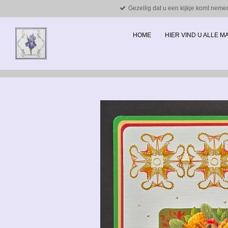
Gezellig dat u een kijkje komt neme
Ga
direct
naar
HOME
HIER VIND U ALLE 
de
hoofdinhoud