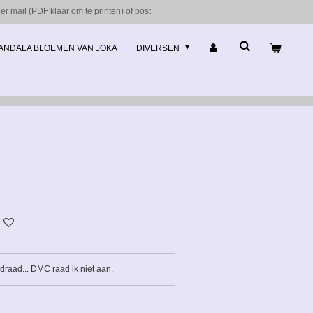
r mail (PDF klaar om te printen) of post
ANDALA BLOEMEN VAN JOKA
DIVERSEN
 draad... DMC raad ik niet aan.