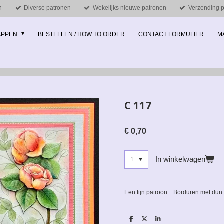
n
Diverse patronen
Wekelijks nieuwe patronen
Verzending pe
MAPPEN
BESTELLEN / HOW TO ORDER
CONTACT FORMULIER
M
C 117
€ 0,70
In winkelwagen
Een fijn patroon... Borduren met dun
D
D
S