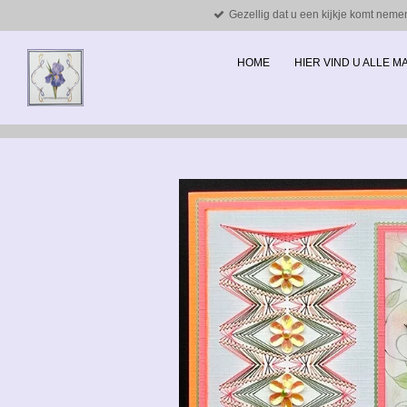
Gezellig dat u een kijkje komt neme
Ga
direct
naar
HOME
HIER VIND U ALLE 
de
hoofdinhoud