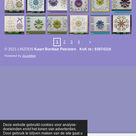
1
2
3
4
© 2021 LINZOOS
Kaart Borduur Patronen KvK nr.: 93974116
Powered by
JouwWeb
Deze website gebruikt cookies voor analyse-
doeleinden en/of het tonen van advertenties.
Door gebruik te blijven maken van de site gaat u