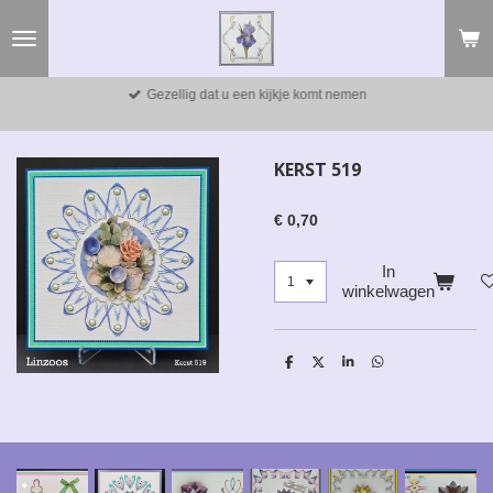
Ga
direct
naar
de
Gezellig dat u een kijkje komt nemen
hoofdinhoud
KERST 519
€ 0,70
In
winkelwagen
D
D
S
D
e
e
h
e
l
e
a
l
e
l
r
e
n
e
n