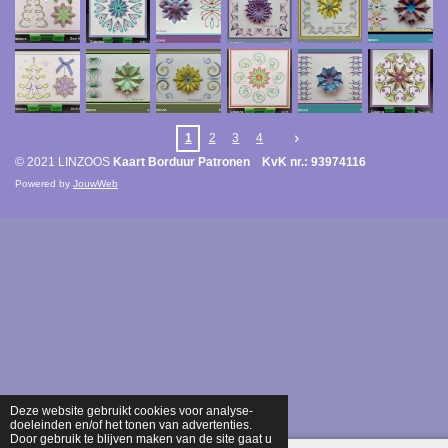
1
2
3
4
© 2021 LINZOOS
Kaart Borduur Patronen KvK nr.: 93974116
Powered by
JouwWeb
Deze website gebruikt cookies voor analyse-
doeleinden en/of het tonen van advertenties.
Door gebruik te blijven maken van de site gaat u