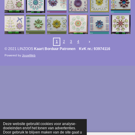
1
2
3
4
© 2021 LINZOOS
Kaart Borduur Patronen KvK nr.: 93974116
Powered by
JouwWeb
Deze website gebruikt cookies voor analyse-
doeleinden en/of het tonen van advertenties.
Door gebruik te blijven maken van de site gaat u