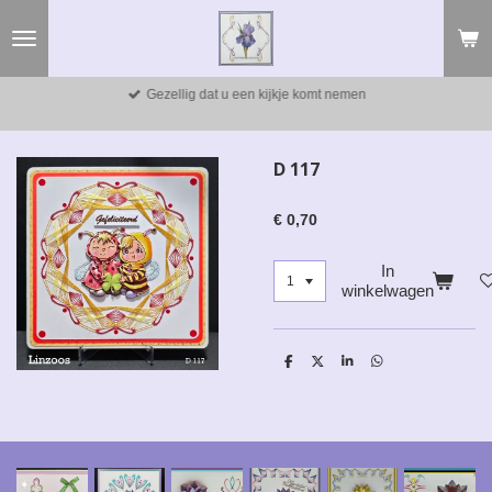
Ga
direct
naar
de
Gezellig dat u een kijkje komt nemen
hoofdinhoud
D 117
€ 0,70
In
winkelwagen
D
D
S
D
e
e
h
e
l
e
a
l
e
l
r
e
n
e
n