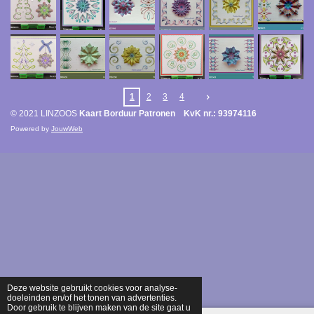
1
2
3
4
© 2021 LINZOOS
Kaart Borduur Patronen KvK nr.: 93974116
Powered by
JouwWeb
Deze website gebruikt cookies voor analyse-
doeleinden en/of het tonen van advertenties.
Door gebruik te blijven maken van de site gaat u