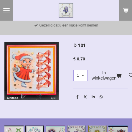
Ga
direct
naar
de
Gezellig dat u een kijkje komt nemen
hoofdinhoud
D 101
€ 0,70
In
winkelwagen
D
D
S
D
e
e
h
e
l
e
a
l
e
l
r
e
n
e
n