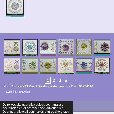
1
2
3
4
© 2021 LINZOOS
Kaart Borduur Patronen KvK nr.: 93974116
Powered by
JouwWeb
Deze website gebruikt cookies voor analyse-
doeleinden en/of het tonen van advertenties.
Door gebruik te blijven maken van de site gaat u