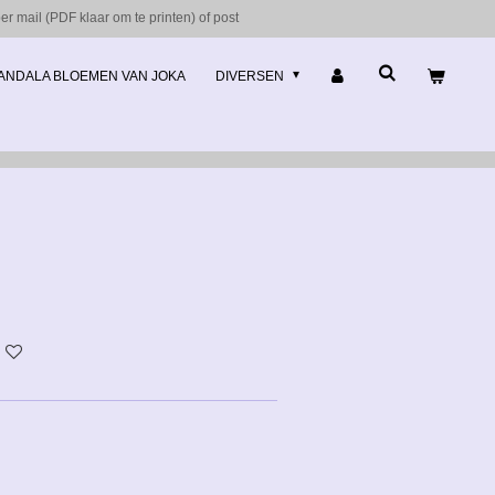
r mail (PDF klaar om te printen) of post
ANDALA BLOEMEN VAN JOKA
DIVERSEN