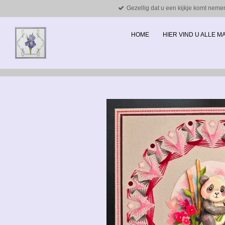
Gezellig dat u een kijkje komt neme
Ga
direct
naar
HOME
HIER VIND U ALLE 
de
hoofdinhoud