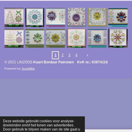
1
2
3
4
© 2021 LINZOOS
Kaart Borduur Patronen KvK nr.: 93974116
Powered by
JouwWeb
Deze website gebruikt cookies voor analyse-
doeleinden en/of het tonen van advertenties.
Door gebruik te blijven maken van de site gaat u