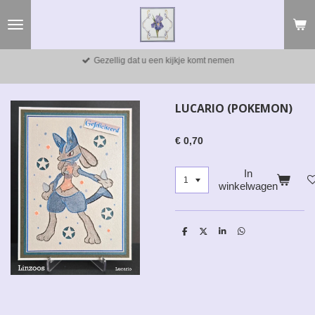
Ga
direct
naar
de
Gezellig dat u een kijkje komt nemen
hoofdinhoud
LUCARIO (POKEMON)
€ 0,70
In
winkelwagen
D
D
S
D
e
e
h
e
l
e
a
l
e
l
r
e
n
e
n