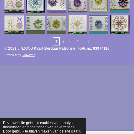
1
2
3
4
© 2021 LINZOOS
Kaart Borduur Patronen KvK nr.: 93974116
Powered by
JouwWeb
Deze website gebruikt cookies voor analyse-
doeleinden en/of het tonen van advertenties.
Door gebruik te blijven maken van de site gaat u