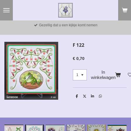
Ga
direct
naar
de
Gezellig dat u een kijkje komt nemen
hoofdinhoud
F 122
€ 0,70
In
winkelwagen
D
D
S
D
e
e
h
e
l
e
a
l
e
l
r
e
n
e
n