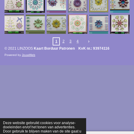
1
2
3
4
© 2021 LINZOOS
Kaart Borduur Patronen KvK nr.: 93974116
Powered by
JouwWeb
Deze website gebruikt cookies voor analyse-
doeleinden en/of het tonen van advertenties.
Door gebruik te blijven maken van de site gaat u