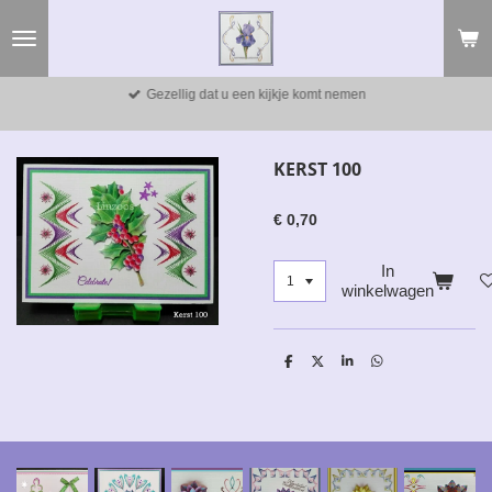
Ga
direct
naar
de
Gezellig dat u een kijkje komt nemen
hoofdinhoud
KERST 100
€ 0,70
In
winkelwagen
D
D
S
D
e
e
h
e
l
e
a
l
e
l
r
e
n
e
n