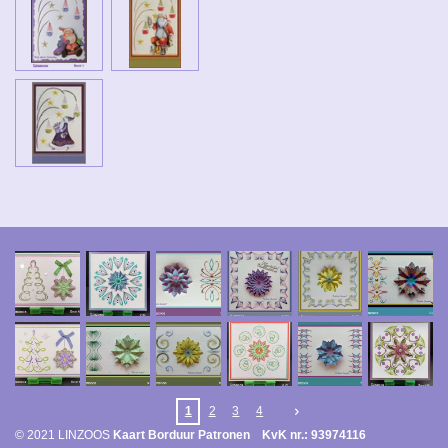
1
2
3
4
© 2021 LINZOOS
Kaart Borduur Patronen KvK nr.: 93974116