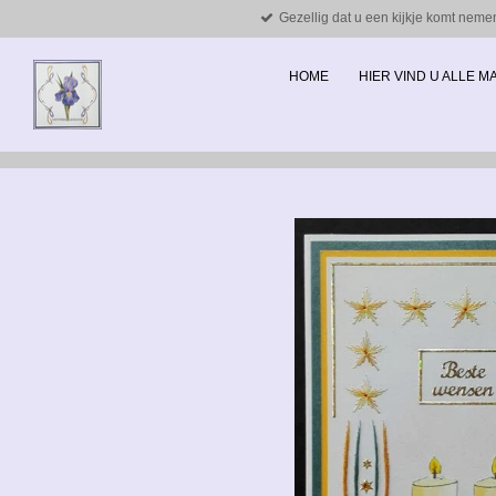
Gezellig dat u een kijkje komt neme
Ga
direct
naar
HOME
HIER VIND U ALLE 
de
hoofdinhoud