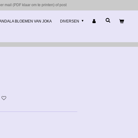
r mail (PDF klaar om te printen) of post
ANDALA BLOEMEN VAN JOKA
DIVERSEN