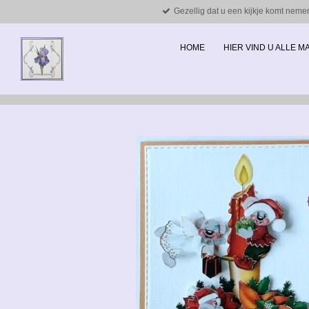
Gezellig dat u een kijkje komt neme
Ga
direct
naar
HOME
HIER VIND U ALLE 
de
hoofdinhoud