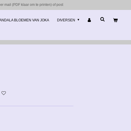
r mail (PDF klaar om te printen) of post
ANDALA BLOEMEN VAN JOKA
DIVERSEN