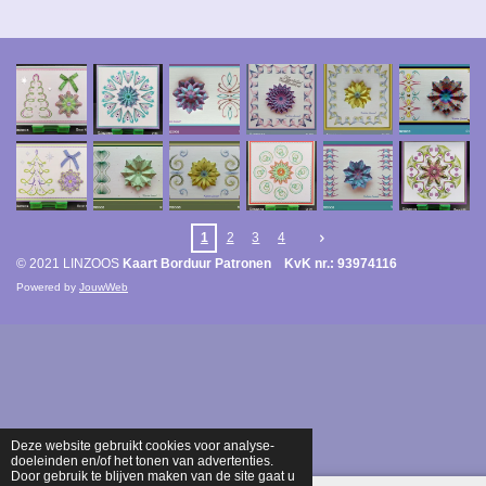
1
2
3
4
© 2021 LINZOOS
Kaart Borduur Patronen KvK nr.: 93974116
Powered by
JouwWeb
Deze website gebruikt cookies voor analyse-
doeleinden en/of het tonen van advertenties.
Door gebruik te blijven maken van de site gaat u