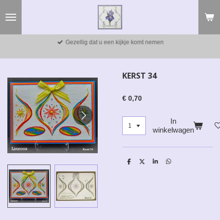
Ga
direct
naar
de
Gezellig dat u een kijkje komt nemen
hoofdinhoud
KERST 34
€ 0,70
In
winkelwagen
D
D
S
D
e
e
h
e
l
e
a
l
e
l
r
e
n
e
n