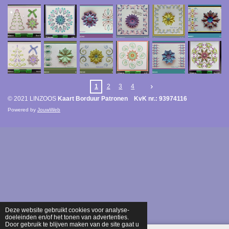
1
2
3
4
© 2021 LINZOOS
Kaart Borduur Patronen KvK nr.: 93974116
Powered by
JouwWeb
Deze website gebruikt cookies voor analyse-
doeleinden en/of het tonen van advertenties.
Door gebruik te blijven maken van de site gaat u