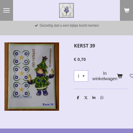
Ga
direct
naar
de
Gezellig dat u een kijkje komt nemen
hoofdinhoud
KERST 39
€ 0,70
In
winkelwagen
D
D
S
D
e
e
h
e
l
e
a
l
e
l
r
e
n
e
n