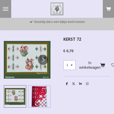
Ga
direct
naar
de
Gezellig dat u een kijkje komt nemen
hoofdinhoud
KERST 72
€ 0,70
In
winkelwagen
D
D
S
D
e
e
h
e
l
e
a
l
e
l
r
e
n
e
n