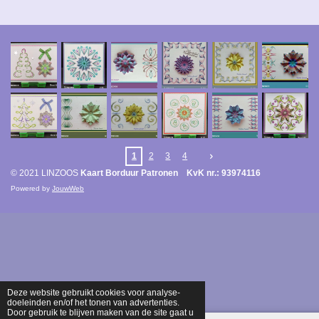
1
2
3
4
© 2021 LINZOOS
Kaart Borduur Patronen KvK nr.: 93974116
Powered by
JouwWeb
Deze website gebruikt cookies voor analyse-
doeleinden en/of het tonen van advertenties.
Door gebruik te blijven maken van de site gaat u