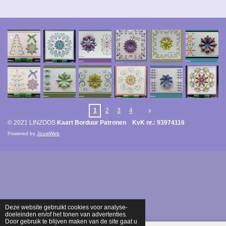
1
2
3
4
© 2021 LINZOOS
Kaart Borduur Patronen KvK nr.: 93974116
Powered by
JouwWeb
Deze website gebruikt cookies voor analyse-
doeleinden en/of het tonen van advertenties.
Door gebruik te blijven maken van de site gaat u