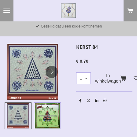
Ga
direct
naar
de
Gezellig dat u een kijkje komt nemen
hoofdinhoud
KERST 84
€ 0,70
In
winkelwagen
D
D
S
D
e
e
h
e
l
e
a
l
e
l
r
e
n
e
n