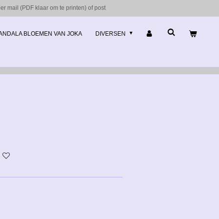
r mail (PDF klaar om te printen) of post
ANDALA BLOEMEN VAN JOKA
DIVERSEN