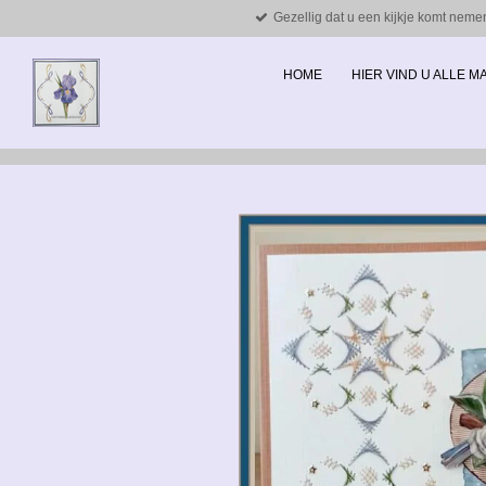
Gezellig dat u een kijkje komt neme
Ga
direct
naar
HOME
HIER VIND U ALLE 
de
hoofdinhoud