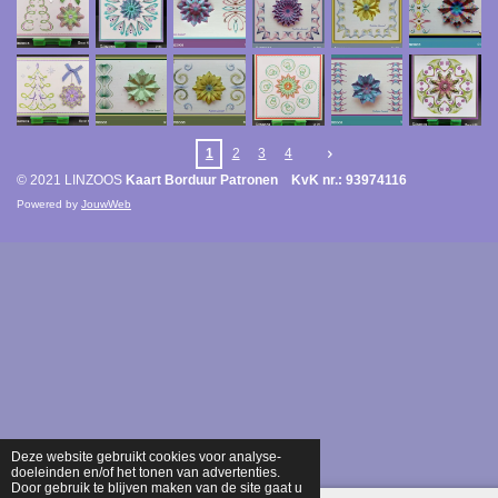
1
2
3
4
© 2021 LINZOOS
Kaart Borduur Patronen KvK nr.: 93974116
Powered by
JouwWeb
Deze website gebruikt cookies voor analyse-
doeleinden en/of het tonen van advertenties.
Door gebruik te blijven maken van de site gaat u