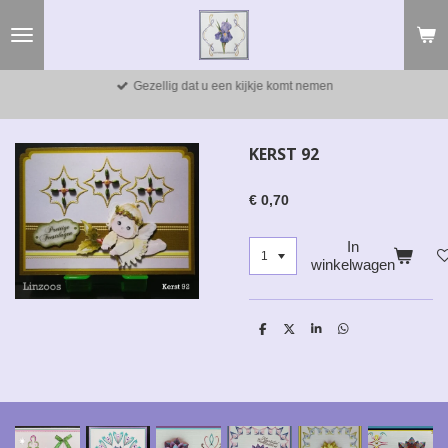
Ga
direct
naar
de
Gezellig dat u een kijkje komt nemen
hoofdinhoud
KERST 92
€ 0,70
In
winkelwagen
D
D
S
D
e
e
h
e
l
e
a
l
e
l
r
e
n
e
n