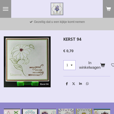
Ga
direct
naar
de
Gezellig dat u een kijkje komt nemen
hoofdinhoud
KERST 94
€ 0,70
In
winkelwagen
D
D
S
D
e
e
h
e
l
e
a
l
e
l
r
e
n
e
n