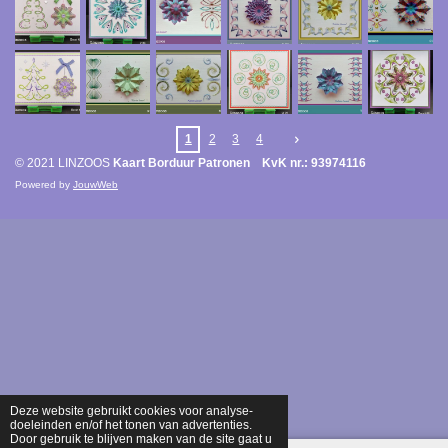
1
2
3
4
© 2021 LINZOOS
Kaart Borduur Patronen KvK nr.: 93974116
Powered by
JouwWeb
Deze website gebruikt cookies voor analyse-
doeleinden en/of het tonen van advertenties.
Door gebruik te blijven maken van de site gaat u