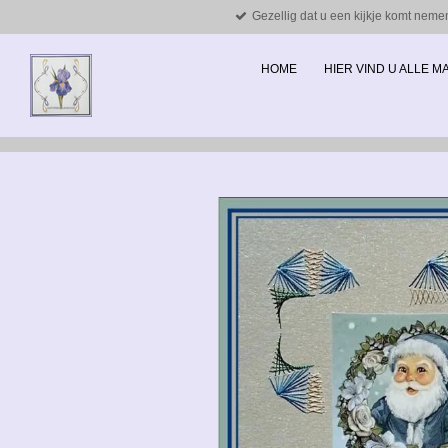
Gezellig dat u een kijkje komt neme
Ga
direct
naar
HOME
HIER VIND U ALLE 
de
hoofdinhoud