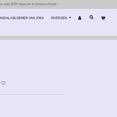
r mail (PDF klaar om te printen) of post
ANDALA BLOEMEN VAN JOKA
DIVERSEN