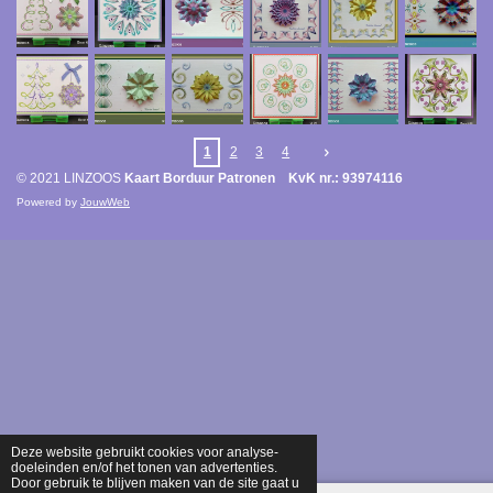
1
2
3
4
© 2021 LINZOOS
Kaart Borduur Patronen KvK nr.: 93974116
Powered by
JouwWeb
Deze website gebruikt cookies voor analyse-
doeleinden en/of het tonen van advertenties.
Door gebruik te blijven maken van de site gaat u