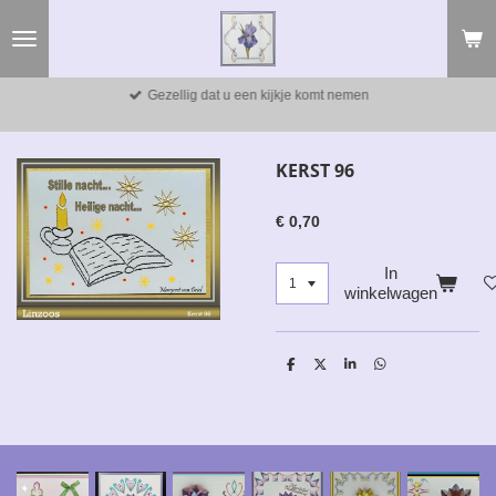
Ga
direct
naar
de
Gezellig dat u een kijkje komt nemen
hoofdinhoud
KERST 96
€ 0,70
In
winkelwagen
D
D
S
D
e
e
h
e
l
e
a
l
e
l
r
e
n
e
n