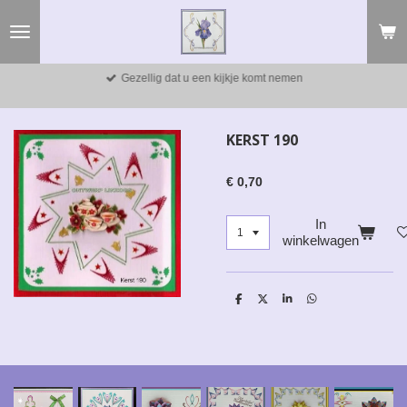
Ga
direct
naar
de
Gezellig dat u een kijkje komt nemen
hoofdinhoud
KERST 190
€ 0,70
In
winkelwagen
D
D
S
D
e
e
h
e
l
e
a
l
e
l
r
e
n
e
n