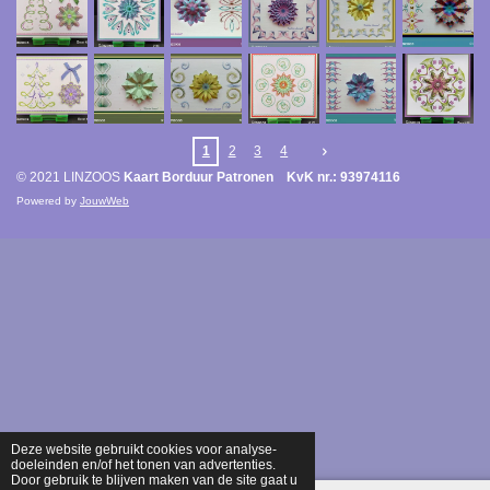
1
2
3
4
© 2021 LINZOOS
Kaart Borduur Patronen KvK nr.: 93974116
Powered by
JouwWeb
Deze website gebruikt cookies voor analyse-
doeleinden en/of het tonen van advertenties.
Door gebruik te blijven maken van de site gaat u