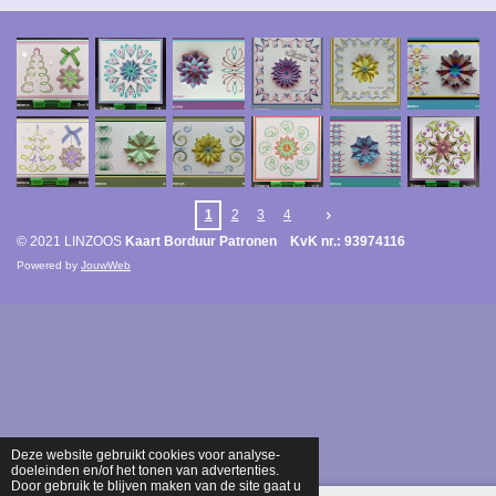
1
2
3
4
© 2021 LINZOOS
Kaart Borduur Patronen KvK nr.: 93974116
Powered by
JouwWeb
Deze website gebruikt cookies voor analyse-
doeleinden en/of het tonen van advertenties.
Door gebruik te blijven maken van de site gaat u