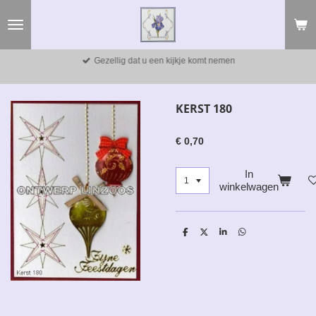
Ga
direct
naar
de
Gezellig dat u een kijkje komt nemen
hoofdinhoud
KERST 180
€ 0,70
In
winkelwagen
D
D
S
D
e
e
h
e
l
e
a
l
e
l
r
e
n
e
n