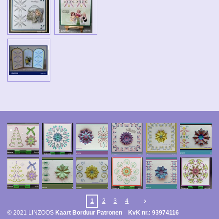
1
2
3
4
© 2021 LINZOOS
Kaart Borduur Patronen KvK nr.: 93974116