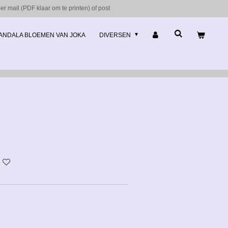
r mail (PDF klaar om te printen) of post
ANDALA BLOEMEN VAN JOKA
DIVERSEN