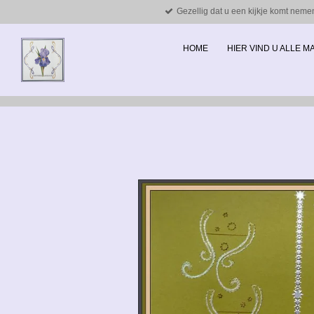
Gezellig dat u een kijkje komt neme
Ga
direct
naar
HOME
HIER VIND U ALLE 
de
hoofdinhoud