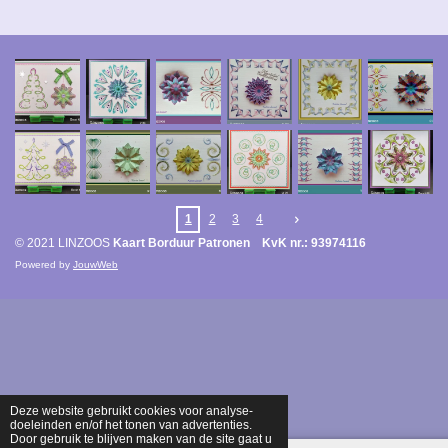
1
2
3
4
© 2021 LINZOOS
Kaart Borduur Patronen KvK nr.: 93974116
Powered by
JouwWeb
Deze website gebruikt cookies voor analyse-
doeleinden en/of het tonen van advertenties.
Door gebruik te blijven maken van de site gaat u