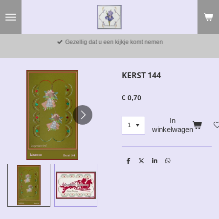
Ga
direct
naar
de
Gezellig dat u een kijkje komt nemen
hoofdinhoud
KERST 144
€ 0,70
In
winkelwagen
D
D
S
D
e
e
h
e
l
e
a
l
e
l
r
e
n
e
n